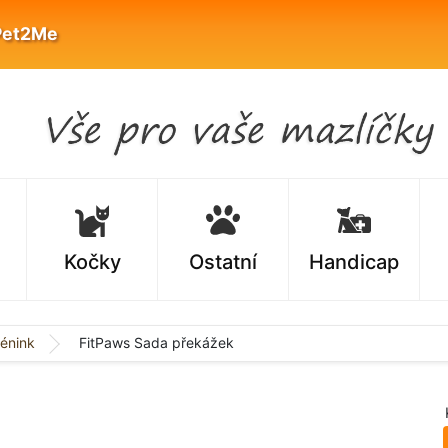
Pet2Me
Kočky
Ostatní
Handicap
rénink
FitPaws Sada překážek