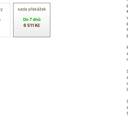
ty
sada překážek
ů
Do 7 dnů
6 511 Kč