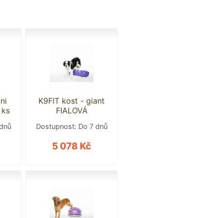
ni
K9FIT kost - giant
 ks
FIALOVÁ
 dnů
Dostupnost: Do 7 dnů
5 078 Kč