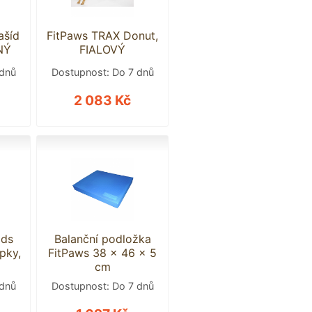
ašíd
FitPaws TRAX Donut,
NÝ
FIALOVÝ
 dnů
Dostupnost: Do 7 dnů
2 083 Kč
ods
Balanční podložka
pky,
FitPaws 38 x 46 x 5
cm
 dnů
Dostupnost: Do 7 dnů