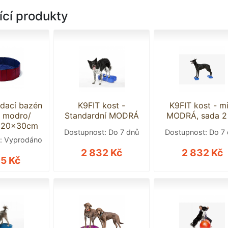
ící produkty
ádací bazén
K9FIT kost -
K9FIT kost - mi
y modro/
Standardní MODRÁ
MODRÁ, sada 2
 120x30cm
Dostupnost: Do 7 dnů
Dostupnost: Do 7
: Vyprodáno
2 832 Kč
2 832 Kč
85 Kč