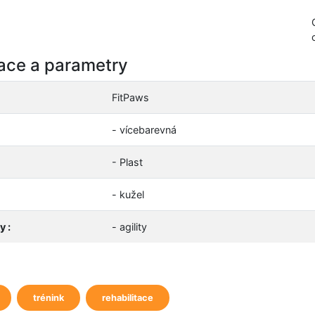
kace a parametry
FitPaws
- vícebarevná
- Plast
- kužel
 :
- agility
trénink
rehabilitace