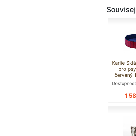
Souvisej
Karlie Skl
pro ps
červený
Dostupnost
1 5