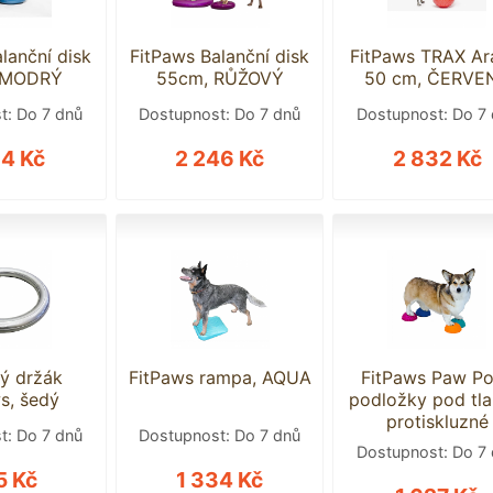
lanční disk
FitPaws Balanční disk
FitPaws TRAX Ar
 MODRÝ
55cm, RŮŽOVÝ
50 cm, ČERVE
t: Do 7 dnů
Dostupnost: Do 7 dnů
Dostupnost: Do 7
34 Kč
2 246 Kč
2 832 Kč
ý držák
FitPaws rampa, AQUA
FitPaws Paw P
s, šedý
podložky pod tla
protiskluzné
t: Do 7 dnů
Dostupnost: Do 7 dnů
Dostupnost: Do 7
5 Kč
1 334 Kč