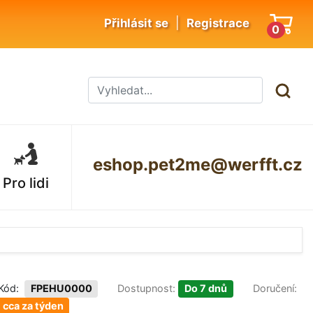
|
Přihlásit se
Registrace
0
eshop.pet2me@werfft.cz
Pro lidi
Kód:
FPEHU0000
Dostupnost:
Do 7 dnů
Doručení:
cca za týden