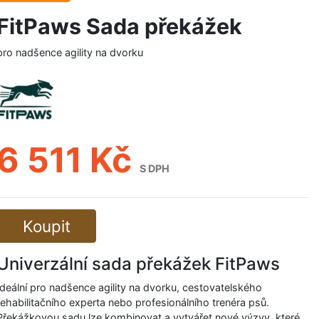
FitPaws Sada překážek
pro nadšence agility na dvorku
6 511 Kč
S DPH
Koupit
Univerzální sada překážek FitPaws
Ideální pro nadšence agility na dvorku, cestovatelského
rehabilitačního experta nebo profesionálního trenéra psů.
Překážkovou sadu lze kombinovat a vytvářet nové výzvy, které