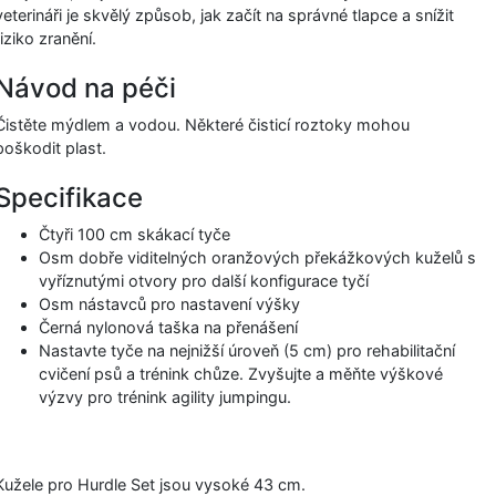
veterináři je skvělý způsob, jak začít na správné tlapce a snížit
riziko zranění.
Návod na péči
Čistěte mýdlem a vodou. Některé čisticí roztoky mohou
poškodit plast.
Specifikace
Čtyři 100 cm skákací tyče
Osm dobře viditelných oranžových překážkových kuželů s
vyříznutými otvory pro další konfigurace tyčí
Osm nástavců pro nastavení výšky
Černá nylonová taška na přenášení
Nastavte tyče na nejnižší úroveň (5 cm) pro rehabilitační
cvičení psů a trénink chůze. Zvyšujte a měňte výškové
výzvy pro trénink agility jumpingu.
Kužele pro Hurdle Set jsou vysoké 43 cm.