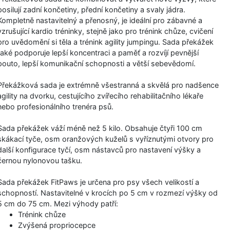
posilují zadní končetiny, přední končetiny a svaly jádra.
Kompletně nastavitelný a přenosný, je ideální pro zábavné a
vzrušující kardio tréninky, stejně jako pro trénink chůze, cvičení
pro uvědomění si těla a trénink agility jumpingu. Sada překážek
také podporuje lepší koncentraci a paměť a rozvíjí pevnější
pouto, lepší komunikační schopnosti a větší sebevědomí.
Překážková sada je extrémně všestranná a skvělá pro nadšence
agility na dvorku, cestujícího zvířecího rehabilitačního lékaře
nebo profesionálního trenéra psů.
Sada překážek váží méně než 5 kilo. Obsahuje čtyři 100 cm
skákací tyče, osm oranžových kuželů s vyříznutými otvory pro
další konfigurace tyčí, osm nástavců pro nastavení výšky a
černou nylonovou tašku.
Sada překážek FitPaws je určena pro psy všech velikostí a
schopností. Nastavitelné v krocích po 5 cm v rozmezí výšky od
5 cm do 75 cm. Mezi výhody patří:
Trénink chůze
Zvýšená propriocepce