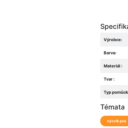
Specifi
Výrobce:
Barva:
Materiál :
Tvar :
Typ pomůcky
Témata
výcvik psa