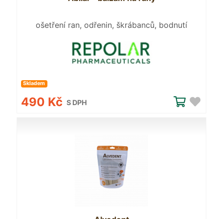
ošetření ran, odřenin, škrábanců, bodnutí
hmyzem a menších popálenin
Skladem
490 Kč
S DPH