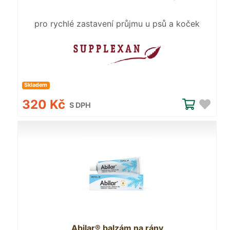
pro rychlé zastavení průjmu u psů a koček
Skladem
320 Kč
S DPH
Abilar® balzám na rány