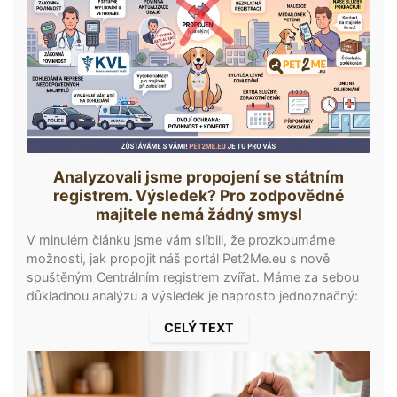
Analyzovali jsme propojení se státním
registrem. Výsledek? Pro zodpovědné
majitele nemá žádný smysl
V minulém článku jsme vám slíbili, že prozkoumáme
možnosti, jak propojit náš portál Pet2Me.eu s nově
spuštěným Centrálním registrem zvířat. Máme za sebou
důkladnou analýzu a výsledek je naprosto jednoznačný:
Integrace by vám, našim uživatelům a poctivým
CELÝ TEXT
chovatelům, nepřinesla vůbec žádnou přidanou hodnotu.
Rozhodli jsme se proto do systému neintegrovat. Pojďme
si otevřeně říct, na co jsme přišli a proč váš pes potřebuje
medailonek Pet2Me víc než kdy jindy. Státní registr je