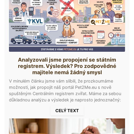
Analyzovali jsme propojení se státním
registrem. Výsledek? Pro zodpovědné
majitele nemá žádný smysl
V minulém článku jsme vám slíbili, že prozkoumáme
možnosti, jak propojit náš portál Pet2Me.eu s nově
spuštěným Centrálním registrem zvířat. Máme za sebou
důkladnou analýzu a výsledek je naprosto jednoznačný:
Integrace by vám, našim uživatelům a poctivým
CELÝ TEXT
chovatelům, nepřinesla vůbec žádnou přidanou hodnotu.
Rozhodli jsme se proto do systému neintegrovat. Pojďme
si otevřeně říct, na co jsme přišli a proč váš pes potřebuje
medailonek Pet2Me víc než kdy jindy. Státní registr je