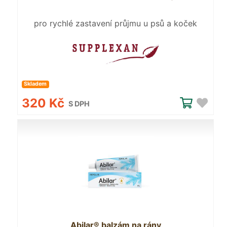
pro rychlé zastavení průjmu u psů a koček
Skladem
320 Kč
S DPH
Abilar® balzám na rány