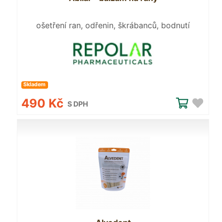
ošetření ran, odřenin, škrábanců, bodnutí
hmyzem a menších popálenin
Skladem
490 Kč
S DPH