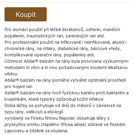
Koupit
Pro domácí použití při léčbě škrábanců, odřenin, menších
popálenin, traumatických ran, zanícených ran atd.
Pro profesionální použití na infikované i neinfikované, akutní i
chronické rány, na otlaky, diabetické rány, bércové vředy,
komplikované operační rány, popáleniny atd.
Účinnost Abilar® balzám na rány byla potvrzena výzkumnými
metodami in vitro a in vivo požadovanými moderní lékařskou
vědou.
Abilar® balzám na rány pomáhá vytvářet optimální prostředí
pro hojení ran
Abilar® balzám na rány tvoří fyzickou bariéru proti bakteriím a
kvasinkám, které typicky způsobují kožní infekce
Doba léčby se pohybuje od dnů do měsíců v závislosti na
typu rány, velikosti a etiologii
vyrobený ve Finsku firmou Repolar, obsahuje látky z
pryskyřice smrku ztepilého (Picea abies) sbírané ve finském
Laponsku a čištěné za studena.