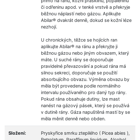
přímo na ránu, kožní prasklinu, popáleninu
či odřeninu apod. v tenké vrstvě a překryje
běžnou náplastí nebo gázou. Aplikujte
Abilar® dvakrát denně, dokud se kožní léze
nezhojí.
U chronických, těžce se hojících ran
aplikujte Abilar® na ránu a překryjte ji
běžnou gázou nebo jiným obvazem, který
máte. U suché rány se doporučuje
pravidelné převazování a pokud rána má
silnou sekreci, doporučuje se použití
absorbujícího obvazu. Výměna obvazu by
měla být provedena podle normálního
intervalu používaného pro daný typ rány.
Pokud rána obsahuje dutiny, lze mast
nanést na gázový pásek, který se používá
v dutině rány. Gáza napuštěná mastí by se
měla měnit denně nebo obden.
Složení:
Pryskyřice smrku ztepilého ( Picea abies ),
Petrolatum, Paraffinum liquidum, Alcohol