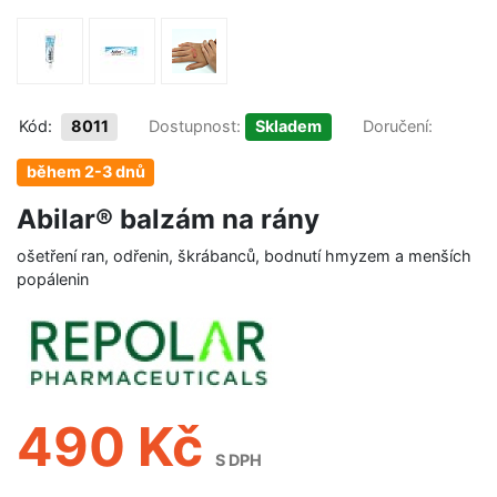
Kód:
8011
Dostupnost:
Skladem
Doručení:
během 2-3 dnů
Abilar® balzám na rány
ošetření ran, odřenin, škrábanců, bodnutí hmyzem a menších
popálenin
490 Kč
S DPH