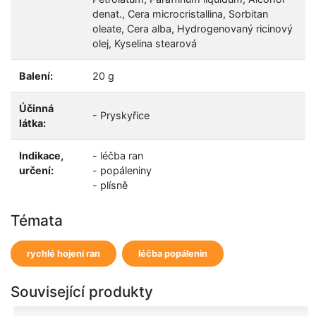
denat., Cera microcristallina, Sorbitan
oleate, Cera alba, Hydrogenovaný ricinový
olej, Kyselina stearová
Balení:
20 g
Účinná
- Pryskyřice
látka:
Indikace,
- léčba ran
určení:
- popáleniny
- plísně
Témata
rychlé hojení ran
léčba popálenin
Související produkty