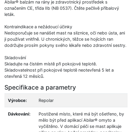
Abilar® balzám na rány je zdravotnický prostředek s
označením CE, třída IIb (NB 0537). Čtěte pečlivě příbalový
leták.
Kontraindikace a nežádoucí účinky
Nedoporučuje se nanášet mast na sliznice, oči nebo ústa, ani
ji používat vnitřně. U chronických, těžce se hojících ran
dodržujte prosím pokyny svého lékaře nebo zdravotní sestry.
Skladování
Skladujte na čistém místě při pokojové teplotě.
Skladovatelnost při pokojové teplotě neotevřená 5 let a
otevřená 12 měsíců.
Specifikace a parametry
Výrobce:
Repolar
Dávkování:
Postižené místo, které má být ošetřeno, by
mělo být před aplikací Abilar® omyto a
vyčištěno. V domácí péči se mast aplikuje