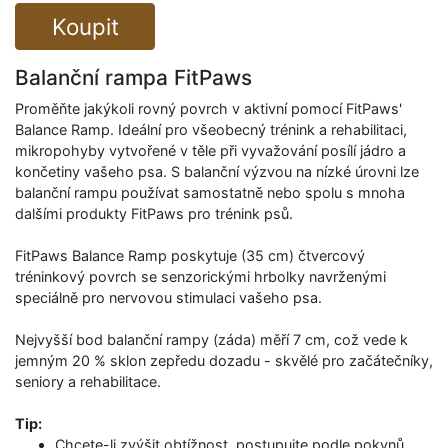
Koupit
Balanční rampa FitPaws
Proměňte jakýkoli rovný povrch v aktivní pomocí FitPaws'
Balance Ramp. Ideální pro všeobecný trénink a rehabilitaci,
mikropohyby vytvořené v těle při vyvažování posílí jádro a
končetiny vašeho psa. S balanční výzvou na nízké úrovni lze
balanční rampu používat samostatně nebo spolu s mnoha
dalšími produkty FitPaws pro trénink psů.
FitPaws Balance Ramp poskytuje (35 cm) čtvercový
tréninkový povrch se senzorickými hrbolky navrženými
speciálně pro nervovou stimulaci vašeho psa.
Nejvyšší bod balanční rampy (záda) měří 7 cm, což vede k
jemným 20 % sklon zepředu dozadu - skvělé pro začátečníky,
seniory a rehabilitace.
Tip:
Chcete-li zvýšit obtížnost, postupujte podle pokynů