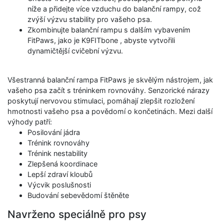
níže a přidejte více vzduchu do balanční rampy, což
zvýší výzvu stability pro vašeho psa.
Zkombinujte balanční rampu s dalším vybavením
FitPaws, jako je K9FITbone , abyste vytvořili
dynamičtější cvičební výzvu.
Všestranná balanční rampa FitPaws je skvělým nástrojem, jak
vašeho psa začít s tréninkem rovnováhy. Senzorické nárazy
poskytují nervovou stimulaci, pomáhají zlepšit rozložení
hmotnosti vašeho psa a povědomí o končetinách. Mezi další
výhody patří:
Posilování jádra
Trénink rovnováhy
Trénink nestability
Zlepšená koordinace
Lepší zdraví kloubů
Výcvik poslušnosti
Budování sebevědomí štěněte
Navrženo speciálně pro psy