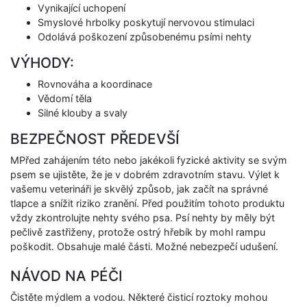
Vynikající uchopení
Smyslové hrbolky poskytují nervovou stimulaci
Odolává poškození způsobenému psími nehty
VÝHODY:
Rovnováha a koordinace
Vědomí těla
Silné klouby a svaly
BEZPEČNOST PŘEDEVŠÍ
MPřed zahájením této nebo jakékoli fyzické aktivity se svým
psem se ujistěte, že je v dobrém zdravotním stavu. Výlet k
vašemu veterináři je skvělý způsob, jak začít na správné
tlapce a snížit riziko zranění. Před použitím tohoto produktu
vždy zkontrolujte nehty svého psa. Psí nehty by měly být
pečlivě zastřiženy, protože ostrý hřebík by mohl rampu
poškodit. Obsahuje malé části. Možné nebezpečí udušení.
NÁVOD NA PÉČI
Čistěte mýdlem a vodou. Některé čisticí roztoky mohou