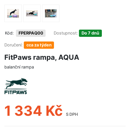
Kód:
FPERPAQ00
Dostupnost:
Do 7 dnů
Doručení:
cca za týden
FitPaws rampa, AQUA
balanční rampa
1 334 Kč
S DPH