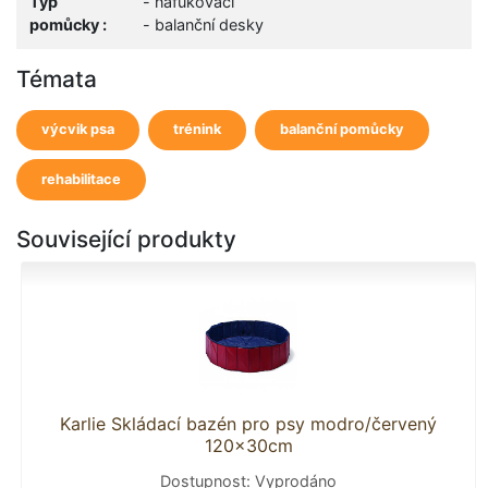
Typ
- nafukovací
pomůcky :
- balanční desky
Témata
výcvik psa
trénink
balanční pomůcky
rehabilitace
Související produkty
Karlie Skládací bazén pro psy modro/červený
120x30cm
Dostupnost: Vyprodáno