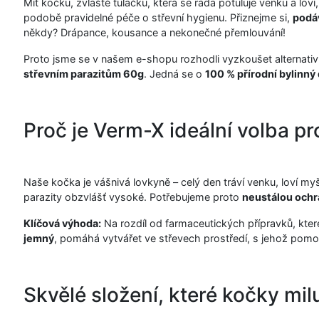
Mít kočku, zvláště tulačku, která se ráda potuluje venku a lov
podobě pravidelné péče o střevní hygienu. Přiznejme si,
podáv
někdy? Drápance, kousance a nekonečné přemlouvání!
Proto jsme se v našem e-shopu rozhodli vyzkoušet alternativu
střevním parazitům 60g
. Jedná se o
100 % přírodní bylinný
Proč je Verm-X ideální volba pr
Naše kočka je vášnivá lovkyně – celý den tráví venku, loví myš
parazity obzvlášť vysoké. Potřebujeme proto
neustálou och
Klíčová výhoda:
Na rozdíl od farmaceutických přípravků, kte
jemný
, pomáhá vytvářet ve střevech prostředí, s jehož pomo
Skvělé složení, které kočky milu