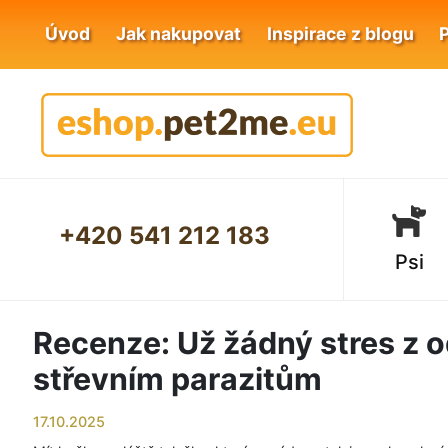
Úvod
Jak nakupovat
Inspirace z blogu
+420 541 212 183
Psi
Recenze: Už žádný stres z o
střevním parazitům
17.10.2025