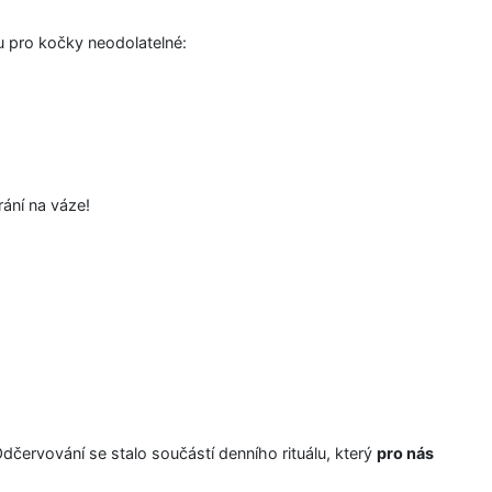
ou pro kočky neodolatelné:
rání na váze!
Odčervování se stalo součástí denního rituálu, který
pro nás