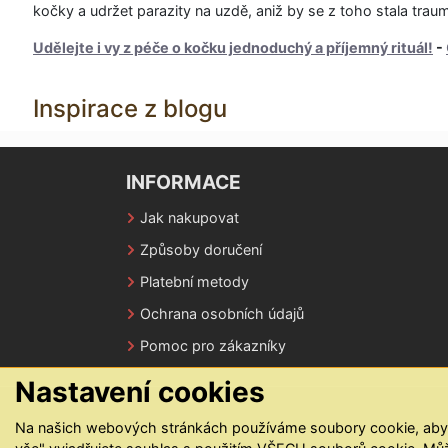
kočky a udržet parazity na uzdě, aniž by se z toho stala trauma
Udělejte i vy z péče o kočku jednoduchý a příjemný rituál!
-
Inspirace z blogu
INFORMACE
Jak nakupovat
Způsoby doručení
Platební metody
Ochrana osobních údajů
Pomoc pro zákazníky
Nastavení cookies
Na našich webových stránkách používáme soubory cookie, abycho