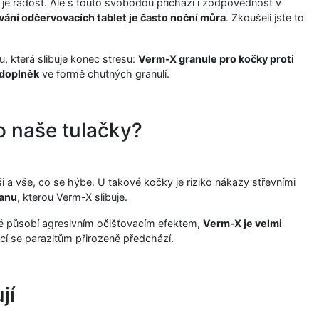
í, je radost. Ale s touto svobodou přichází i zodpovědnost v
ání odčervovacích tablet je často noční můra
. Zkoušeli jste to
, která slibuje konec stresu:
Verm-X granule pro kočky proti
 doplněk
ve formě chutných granulí.
o naše tulačky?
i a vše, co se hýbe. U takové kočky je riziko nákazy střevními
ranu
, kterou Verm-X slibuje.
ré působí agresivním očišťovacím efektem,
Verm-X je velmi
cí se parazitům přirozeně předchází.
jí