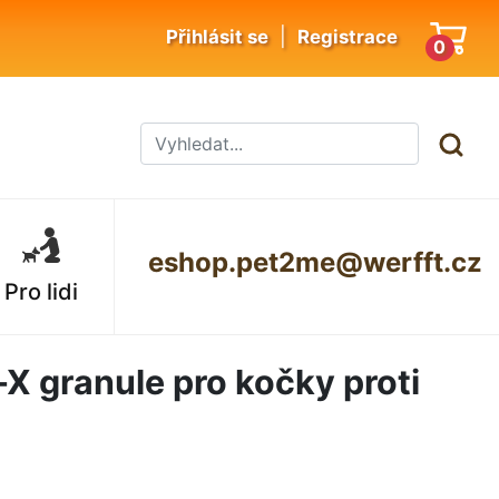
|
Přihlásit se
Registrace
0
eshop.pet2me@werfft.cz
Pro lidi
X granule pro kočky proti