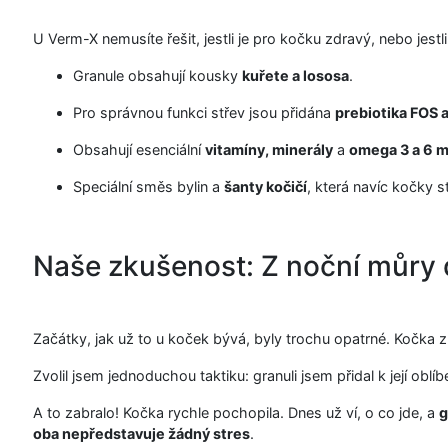
U Verm-X nemusíte řešit, jestli je pro kočku zdravý, nebo jestl
Granule obsahují kousky
kuřete a lososa
.
Pro správnou funkci střev jsou přidána
prebiotika FOS 
Obsahují esenciální
vitamíny, minerály
a
omega 3 a 6 m
Speciální směs bylin a
šanty kočičí
, která navíc kočky st
Naše zkušenost: Z noční můry d
Začátky, jak už to u koček bývá, byly trochu opatrné. Kočka z
Zvolil jsem jednoduchou taktiku: granuli jsem přidal k její ob
A to zabralo! Kočka rychle pochopila. Dnes už ví, o co jde, a
g
oba nepředstavuje žádný stres
.