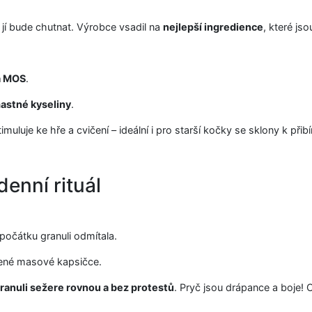
i jí bude chutnat. Výrobce vsadil na
nejlepší ingredience
, které js
a MOS
.
astné kyseliny
.
imuluje ke hře a cvičení – ideální i pro starší kočky se sklony k přibí
enní rituál
počátku granuli odmítala.
líbené masové kapsičce.
ranuli sežere rovnou a bez protestů
. Pryč jsou drápance a boje! 