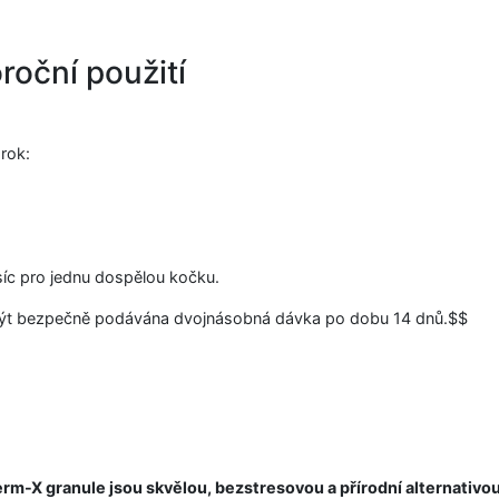
roční použití
rok:
ěsíc pro jednu dospělou kočku.
e být bezpečně podávána dvojnásobná dávka po dobu 14 dnů.$$
rm-X granule jsou skvělou, bezstresovou a přírodní alternativou