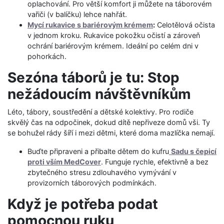
oplachování. Pro větší komfort ji můžete na táborovém
vařiči (v balíčku) lehce nahřát.
Mycí rukavice s bariérovým krémem
:
Celotělová očista
v jednom kroku. Rukavice pokožku očistí a zároveň
ochrání bariérovým krémem. Ideální po celém dni v
pohorkách.
Sezóna táborů je tu: Stop
nežádoucím návštěvníkům
Léto, tábory, soustředění a dětské kolektivy. Pro rodiče
skvělý čas na odpočinek, dokud dítě nepřiveze domů vši. Ty
se bohužel rády šíří i mezi dětmi, které doma mazlíčka nemají.
Buďte připraveni a přibalte dětem do kufru
Sadu s čepicí
proti vším MedCover
. Funguje rychle, efektivně a bez
zbytečného stresu zdlouhavého vymývání v
provizorních táborových podmínkách.
Když je potřeba podat
pomocnou ruku