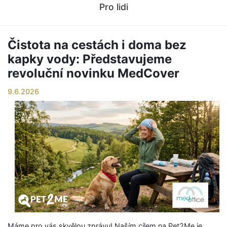
Pro lidi
Čistota na cestách i doma bez
kapky vody: Představujeme
revoluční novinku MedCover
9.6.2026
Máme pro vás skvělou zprávu! Naším cílem na Pet2Me je