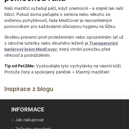
Naši mazlíčci vyžadují péči, když onemocní – a stejně tak naši
blízcí. Pokud doma pečujete o seniora nebo někoho se
sníženou pohyblivostí, řada MedCover je neocenitelným
pomocníkem pro každodenní důstojnou hygienu na lůžku.
Skvělou prevencí proti proleženinám nebo opruzeninám (ať už
z náročné turistiky nebo dlouhého ležení) je
Transparentní
bariérový krém MedCover
, který chrání pokožku před
vlhkostí a podrážděním.
Tip od Pet2Me:
Vyzkoušejte tyto vychytávky na vlastní kůži.
Protože čistý a spokojený páníček = šťastný mazlíček!
Inspirace z blogu
INFORMACE
Jak nakupovat
Způsoby doručení