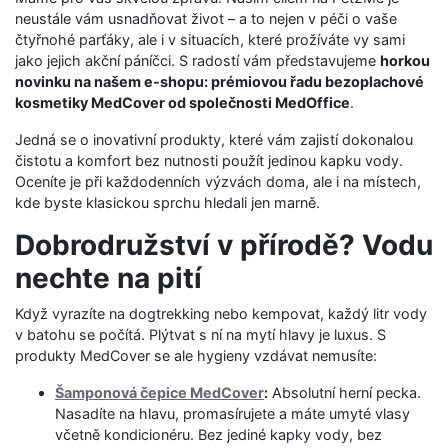
neustále vám usnadňovat život – a to nejen v péči o vaše
čtyřnohé parťáky, ale i v situacích, které prožíváte vy sami
jako jejich akční páníčci. S radostí vám představujeme
horkou
novinku na našem e-shopu: prémiovou řadu bezoplachové
kosmetiky MedCover od společnosti MedOffice
.
Jedná se o inovativní produkty, které vám zajistí dokonalou
čistotu a komfort bez nutnosti použít jedinou kapku vody.
Oceníte je při každodenních výzvách doma, ale i na místech,
kde byste klasickou sprchu hledali jen marně.
Dobrodružství v přírodě? Vodu
nechte na pití
Když vyrazíte na dogtrekking nebo kempovat, každý litr vody
v batohu se počítá. Plýtvat s ní na mytí hlavy je luxus. S
produkty MedCover se ale hygieny vzdávat nemusíte:
Šamponová čepice MedCover
:
Absolutní herní pecka.
Nasadíte na hlavu, promasírujete a máte umyté vlasy
včetně kondicionéru. Bez jediné kapky vody, bez