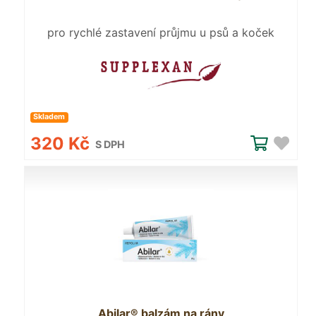
pro rychlé zastavení průjmu u psů a koček
Skladem
320 Kč
S DPH
Abilar® balzám na rány