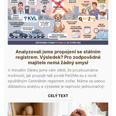
Analyzovali jsme propojení se státním
registrem. Výsledek? Pro zodpovědné
majitele nemá žádný smysl
V minulém článku jsme vám slíbili, že prozkoumáme
možnosti, jak propojit náš portál Pet2Me.eu s nově
spuštěným Centrálním registrem zvířat. Máme za sebou
důkladnou analýzu a výsledek je naprosto jednoznačný:
Integrace by vám, našim uživatelům a poctivým
CELÝ TEXT
chovatelům, nepřinesla vůbec žádnou přidanou hodnotu.
Rozhodli jsme se proto do systému neintegrovat. Pojďme
si otevřeně říct, na co jsme přišli a proč váš pes potřebuje
medailonek Pet2Me víc než kdy jindy. Státní registr je