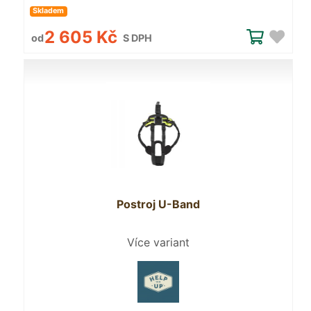
Skladem
2 605 Kč
od
S DPH
Postroj U-Band
Více variant