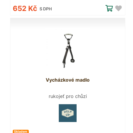
652 Kč
S DPH
Vycházkové madlo
rukojeť pro chůzi
Skladem