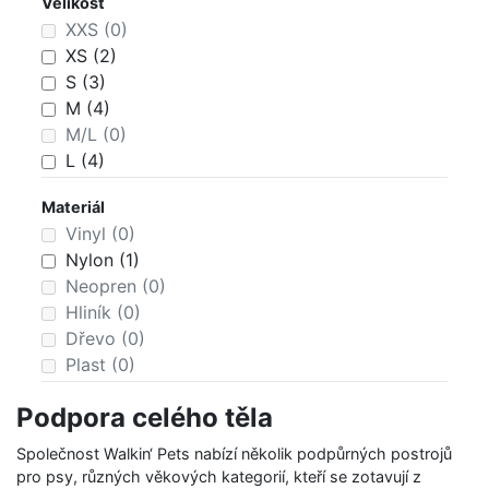
Velikost
hnědá (0)
XXS (0)
bílá (0)
XS (2)
šedá (0)
S (3)
černá (5)
M (4)
vícebarevná (0)
M/L (0)
L (4)
XL (4)
Materiál
XXL (0)
Vinyl (0)
Nylon (1)
Neopren (0)
Hliník (0)
Dřevo (0)
Plast (0)
Guma (0)
Podpora celého těla
Železo (0)
Polyester (9)
Společnost Walkin‘ Pets nabízí několik podpůrných postrojů
pro psy, různých věkových kategorií, kteří se zotavují z