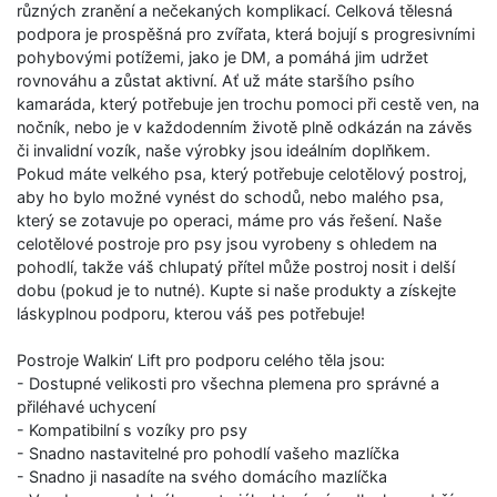
různých zranění a nečekaných komplikací. Celková tělesná
podpora je prospěšná pro zvířata, která bojují s progresivními
pohybovými potížemi, jako je DM, a pomáhá jim udržet
rovnováhu a zůstat aktivní. Ať už máte staršího psího
kamaráda, který potřebuje jen trochu pomoci při cestě ven, na
nočník, nebo je v každodenním životě plně odkázán na závěs
či invalidní vozík, naše výrobky jsou ideálním doplňkem.
Pokud máte velkého psa, který potřebuje celotělový postroj,
aby ho bylo možné vynést do schodů, nebo malého psa,
který se zotavuje po operaci, máme pro vás řešení. Naše
celotělové postroje pro psy jsou vyrobeny s ohledem na
pohodlí, takže váš chlupatý přítel může postroj nosit i delší
dobu (pokud je to nutné). Kupte si naše produkty a získejte
láskyplnou podporu, kterou váš pes potřebuje!
Postroje Walkin‘ Lift pro podporu celého těla jsou:
- Dostupné velikosti pro všechna plemena pro správné a
přiléhavé uchycení
- Kompatibilní s vozíky pro psy
- Snadno nastavitelné pro pohodlí vašeho mazlíčka
- Snadno ji nasadíte na svého domácího mazlíčka