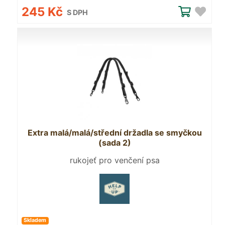
245 Kč
S DPH
Extra malá/malá/střední držadla se smyčkou
(sada 2)
rukojeť pro venčení psa
Skladem