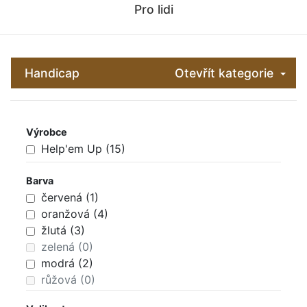
Pro lidi
Handicap
Otevřít kategorie
Výrobce
Help'em Up (15)
Barva
červená (1)
oranžová (4)
žlutá (3)
zelená (0)
modrá (2)
růžová (0)
fialová (0)