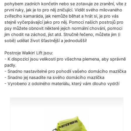
pohybem zadních končetin nebo se zotavuje ze zranění, víte z
první ruky, jak je to pro něj zničující. Vidět svého milovaného
zvířecího kamaráda, jak nemůže běhat a hrát si, je pro vás
stejně vyčerpávající jako pro něj. Pomocí našich postrojů pro
psy můžete obnovit některé jejich normální chování, pomoci
jim chodit na záchod, jíst atd. Stručně řečeno, můžete jim (i
sobě) udělat život šťastnější a jednodušší!
Postroje Walkin‘ Lift jsou:
- K dispozici jsou velikosti pro všechna plemena, aby správně
padly.
- Snadno nastavitelné pro pohodlí vašeho domácího mazlíčka
- Snadno jej nasadíte na svého domácího mazlíčka
- Vyrobeno z odolného materiálu, který vám dlouho vydrží