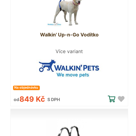
Walkin' Up-n-Go Vodítko
Více variant
Na objednávku
849 Kč
od
S DPH