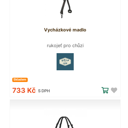
Vycházkové madlo
rukojeť pro chůzi
Skladem
733 Kč
S DPH