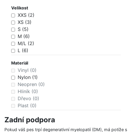
fialová (0)
Velikost
hnědá (0)
XXS (2)
bílá (0)
XS (3)
šedá (0)
S (5)
černá (5)
M (6)
vícebarevná (0)
M/L (2)
L (6)
XL (6)
Materiál
XXL (0)
Vinyl (0)
Nylon (1)
Neopren (0)
Hliník (0)
Dřevo (0)
Plast (0)
Guma (0)
Zadní podpora
Železo (0)
Polyester (0)
Pokud váš pes trpí degenerativní myelopatií (DM), má potíže s