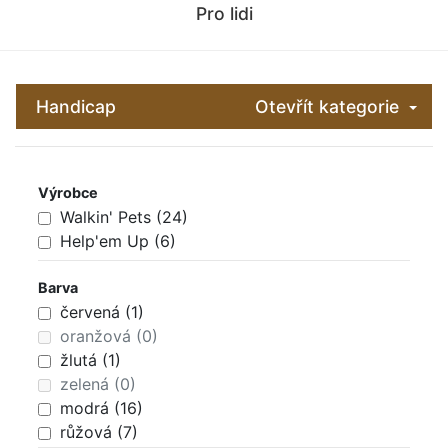
Pro lidi
Handicap
Otevřít kategorie
Výrobce
Walkin' Pets (24)
Help'em Up (6)
Barva
červená (1)
oranžová (0)
žlutá (1)
zelená (0)
modrá (16)
růžová (7)