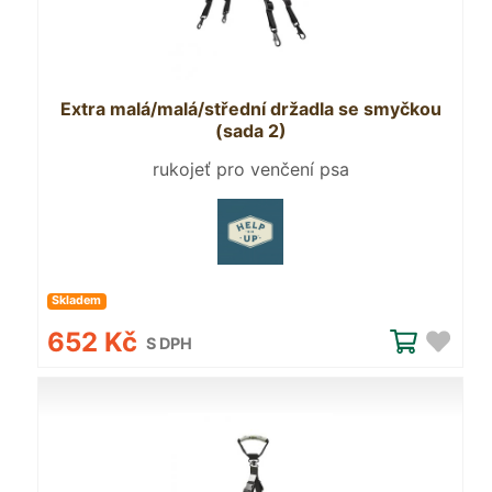
Extra malá/malá/střední držadla se smyčkou
(sada 2)
rukojeť pro venčení psa
Skladem
652 Kč
S DPH