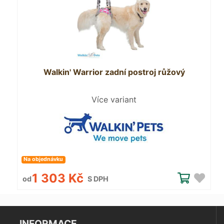
Walkin' Warrior zadní postroj růžový
Více variant
Na objednávku
1 303 Kč
od
S DPH
INFORMACE