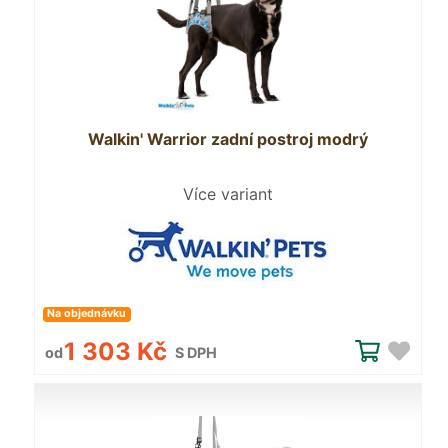
Walkin' Warrior zadní postroj modrý
Více variant
Na objednávku
1 303 Kč
od
S DPH