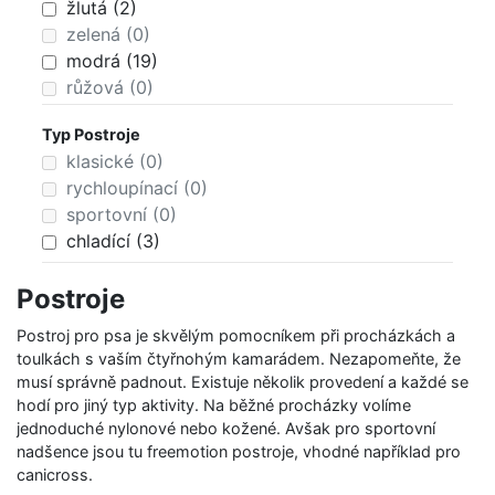
žlutá (2)
zelená (0)
modrá (19)
růžová (0)
fialová (0)
Typ Postroje
hnědá (0)
klasické (0)
bílá (0)
rychloupínací (0)
šedá (0)
sportovní (0)
černá (0)
chladící (3)
vícebarevná (0)
Postroje
Postroj pro psa je skvělým pomocníkem při procházkách a
toulkách s vaším čtyřnohým kamarádem. Nezapomeňte, že
musí správně padnout. Existuje několik provedení a každé se
hodí pro jiný typ aktivity. Na běžné procházky volíme
jednoduché nylonové nebo kožené. Avšak pro sportovní
nadšence jsou tu freemotion postroje, vhodné například pro
canicross.