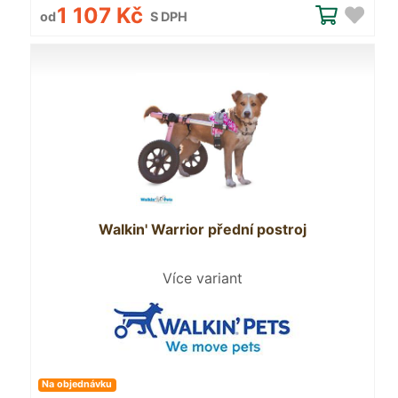
1 107 Kč
od
S DPH
Walkin' Warrior přední postroj
Více variant
Na objednávku