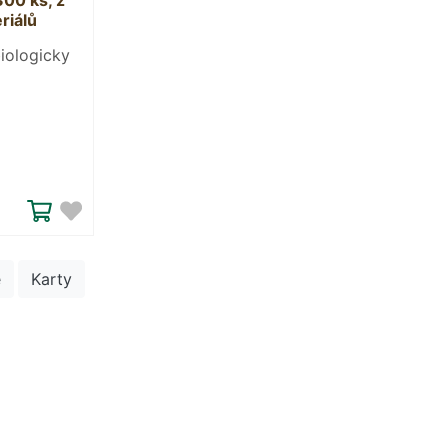
00 ks, z
riálů
iologicky
é
Karty