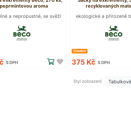
a exkrementy Beco, 270 ks,
Sáčky na exkrementy, 3
 peprmintovou aroma
recyklovaných mate
silné a nepropustné, se svěží
ekologické a přirozeně b
vůní máty
rozložitelné
Skladem
Kč
375 Kč
S DPH
S DPH
Styl zobrazení:
Tabulkov