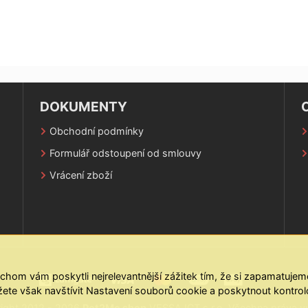
DOKUMENTY
Obchodní podmínky
Formulář odstoupení od smlouvy
Vrácení zboží
m vám poskytli nejrelevantnější zážitek tím, že si zapamatujeme
ete však navštívit Nastavení souborů cookie a poskytnout kontro
ight 2012 - 2026
Pet2Me shop
VESSA ICT s.r.o. Všechna práva v