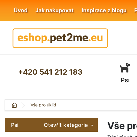
Úvod
Jak nakupovat
Inspirace z blogu
+420 541 212 183
Psi
Vše pro úklid
Vše pr
Psi
Otevřít kategorie
Trápí vás chl