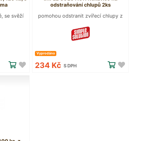
oma
odstraňování chlupů 2ks
é, se svěží
pomohou odstranit zvířecí chlupy z
náročných povrchů
Vyprodáno
234 Kč
S DPH