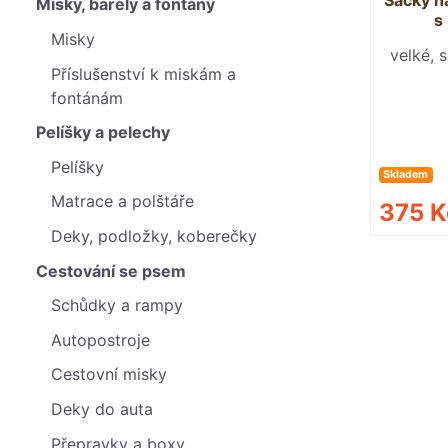
Sáčky n
Misky, barely a fontány
s
Misky
velké, 
Příslušenství k miskám a
fontánám
Pelíšky a pelechy
Pelíšky
Skladem
Matrace a polštáře
375 
Deky, podložky, koberečky
Cestování se psem
Schůdky a rampy
Autopostroje
Cestovní misky
Deky do auta
Přepravky a boxy