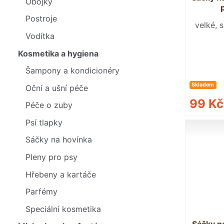
Obojky
Postroje
velké, 
Vodítka
Kosmetika a hygiena
Šampony a kondicionéry
Skladem
Oční a ušní péče
99 K
Péče o zuby
Psí tlapky
Sáčky na hovínka
Pleny pro psy
Hřebeny a kartáče
Parfémy
Speciální kosmetika