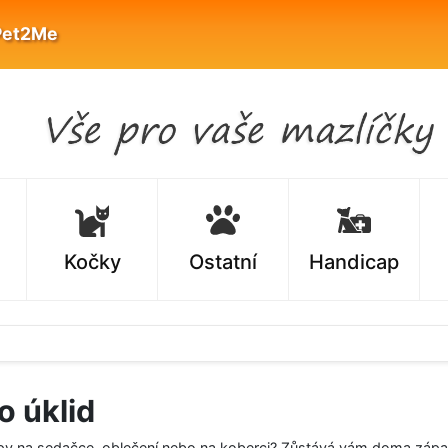
Pet2Me
Kočky
Ostatní
Handicap
o úklid
upy na sedačce, oblečení nebo na koberci? Zůstává vám doma zápac