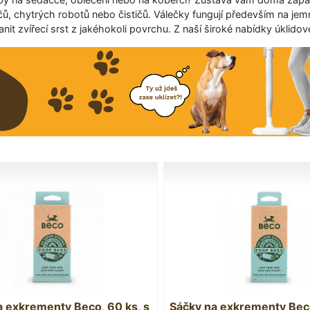
čů, chytrých robotů nebo čističů. Válečky fungují především na jem
it zvířecí srst z jakéhokoli povrchu. Z naší široké nabídky úklidov
a exkrementy Beco, 60 ks, s
Sáčky na exkrementy Beco