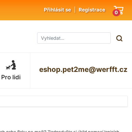
|
Přihlásit se
Registrace
0
eshop.pet2me@werfft.cz
Pro lidi
h nebo fleky po moči? Zjednodušte si úklid pomocí lepicích