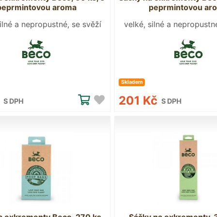
peprmintovou aroma
peprmintovou ar
silné a nepropustné, se svěží
velké, silné a nepropustn
vůní máty
vůní máty
Skladem
č
201 Kč
S DPH
S DPH