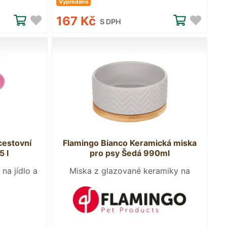
Vyprodáno
167 Kč
S DPH
cestovní
Flamingo Bianco Keramická miska
5 l
pro psy Šedá 990ml
 na jídlo a
Miska z glazované keramiky na
podnosu