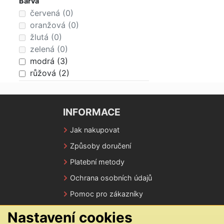
Barva
červená (0)
oranžová (0)
žlutá (0)
zelená (0)
modrá (3)
růžová (2)
fialová (0)
hnědá (0)
bílá (1)
INFORMACE
šedá (1)
Jak nakupovat
černá (0)
vícebarevná (0)
Způsoby doručení
Platební metody
Ochrana osobních údajů
Pomoc pro zákazníky
Nastavení cookies