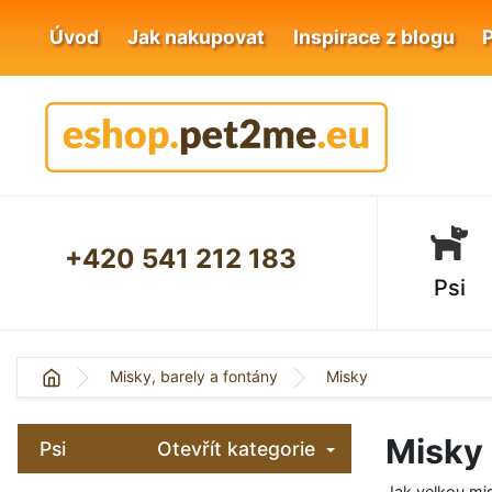
Úvod
Jak nakupovat
Inspirace z blogu
+420 541 212 183
Psi
Misky, barely a fontány
Misky
Misky
Psi
Otevřít kategorie
Jak velkou mis