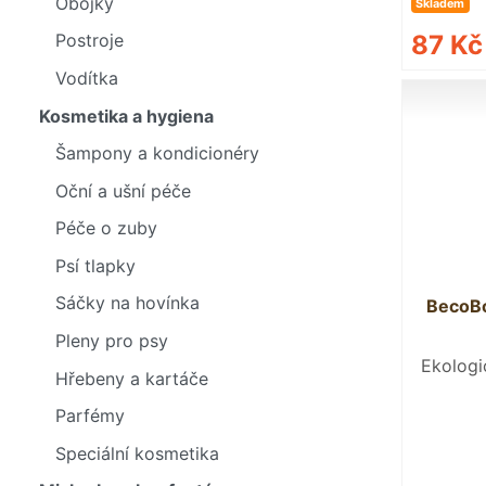
Obojky
Skladem
87 K
Postroje
Vodítka
Kosmetika a hygiena
Šampony a kondicionéry
Oční a ušní péče
Péče o zuby
Psí tlapky
Sáčky na hovínka
BecoBo
Pleny pro psy
Ekologi
Hřebeny a kartáče
Parfémy
Speciální kosmetika