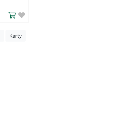
é
Karty