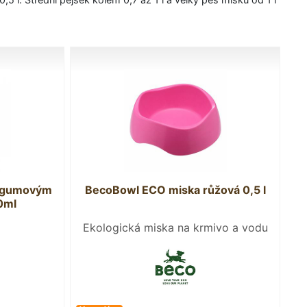
s gumovým
BecoBowl ECO miska růžová 0,5 l
0ml
Ekologická miska na krmivo a vodu
pro psa.