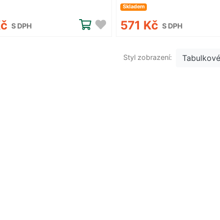
Skladem
Kč
571 Kč
S DPH
S DPH
Styl zobrazení:
Tabulkov