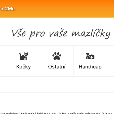
Pet2Me
Kočky
Ostatní
Handicap
ku pejskovi vybrat? Malý pes do 10 kg potřebuje misku od 0,2 do 0,5