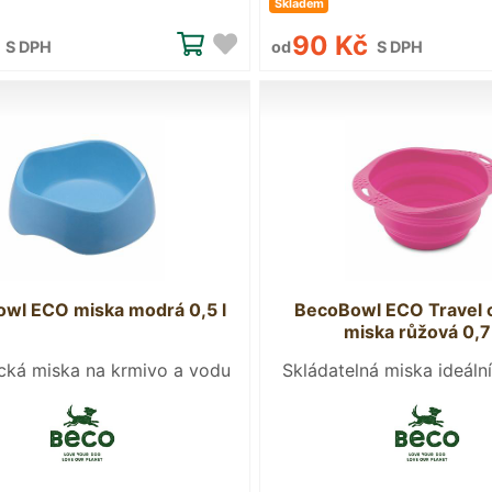
Skladem
č
90 Kč
S DPH
od
S DPH
wl ECO miska modrá 0,5 l
BecoBowl ECO Travel 
miska růžová 0,7
cká miska na krmivo a vodu
Skládatelná miska ideální
pro psa.
vodu