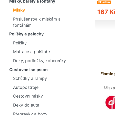
Misky, barely a fontány
Skladem
Misky
167 
Příslušenství k miskám a
fontánám
Pelíšky a pelechy
Pelíšky
Matrace a polštáře
Deky, podložky, koberečky
Cestování se psem
Flamin
Schůdky a rampy
Autopostroje
Miska
Cestovní misky
Deky do auta
Přepravky a boxy