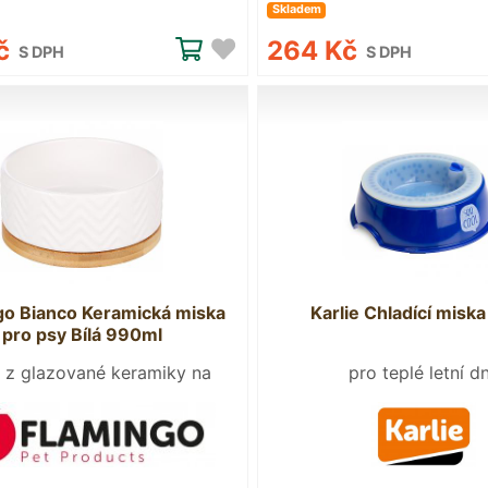
Skladem
Kč
264 Kč
S DPH
S DPH
go Bianco Keramická miska
Karlie Chladící misk
pro psy Bílá 990ml
 z glazované keramiky na
pro teplé letní d
podnosu