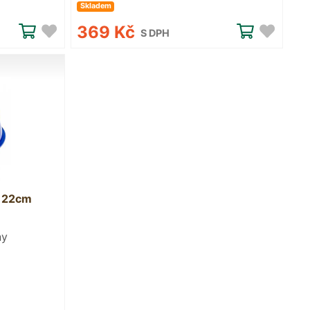
Skladem
369 Kč
S DPH
a 22cm
ny