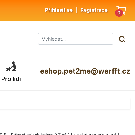
|
Přihlásit se
Registrace
0
eshop.pet2me@werfft.cz
Pro lidi
 l. Střední pejsek kolem 0,7 až 1 l a velký pes misku od 1 l